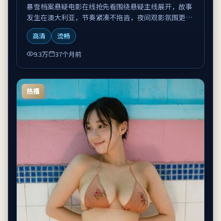
暴雪档案悬疑电影在线抢先看围绕悬疑主线展开，故事
发生在澳大利亚，节奏紧凑不拖沓，夜间观影氛围更
佳。
高清
流畅
9.3万
37个月前
热播