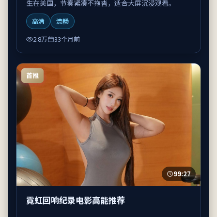
生在美国，节奏紧凑不拖沓，适合大屏沉浸观看。
高清
流畅
2.8万
33个月前
首推
99:27
霓虹回响纪录电影高能推荐