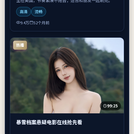
生在美国，节奏紧凑不拖沓，适合和朋友一起刷完。
高清
流畅
9.4万
52个月前
热播
99:25
暴雪档案悬疑电影在线抢先看