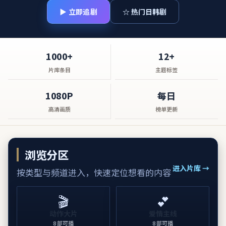
▶ 立即追剧
☆ 热门日韩剧
1000+
12+
片库条目
主题标签
1080P
每日
高清画质
榜单更新
浏览分区
进入片库 →
按类型与频道进入，快速定位想看的内容
🎬
💕
动作大片
爱情主线
8
部可播
8
部可播