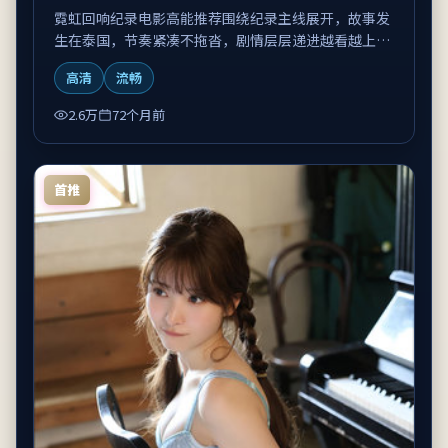
霓虹回响纪录电影高能推荐围绕纪录主线展开，故事发
生在泰国，节奏紧凑不拖沓，剧情层层递进越看越上
头。
高清
流畅
2.6万
72个月前
首推