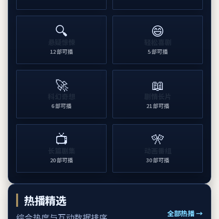
🔍
😄
悬疑惊悚
轻松喜剧
12
部可播
5
部可播
🚀
📖
科幻奇想
剧情长片
6
部可播
21
部可播
📺
🎌
长篇剧集
动画番组
20
部可播
30
部可播
热播精选
全部热播 →
综合热度与互动数据排序